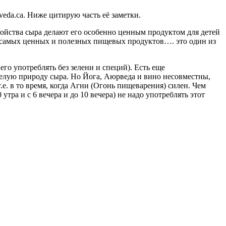
eda.ca. Ниже цитирую часть её заметки.
йства сыра делают его особенно ценным продуктом для детей
, самых ценных и полезных пищевых продуктов…. это один из
его употреблять без зелени и специй). Есть еще
желую природу сыра. Но Йога, Аюрведа и вино несовместны,
.е. в то время, когда Агни (Огонь пищеварения) силен. Чем
утра и с 6 вечера и до 10 вечера) не надо употреблять этот