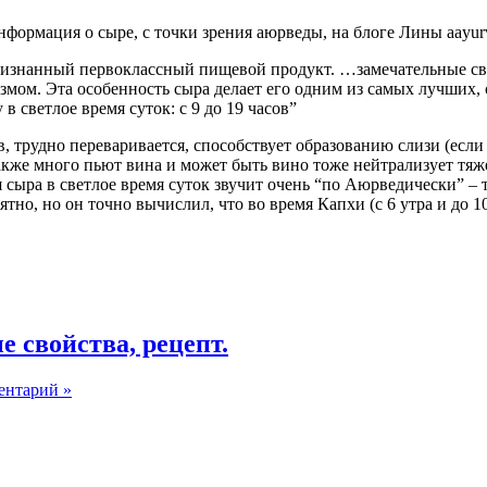
формация о сыре, с точки зрения аюрведы, на блоге Лины aayurv
изнанный первоклассный пищевой продукт. …замечательные сво
змом. Эта особенность сыра делает его одним из самых лучших
 светлое время суток: с 9 до 19 часов”
, трудно переваривается, способствует образованию слизи (если 
акже много пьют вина и может быть вино тоже нейтрализует тя
 сыра в светлое время суток звучит очень “по Аюрведически” – т
но, но он точно вычислил, что во время Капхи (с 6 утра и до 10 
е свойства, рецепт.
ентарий »