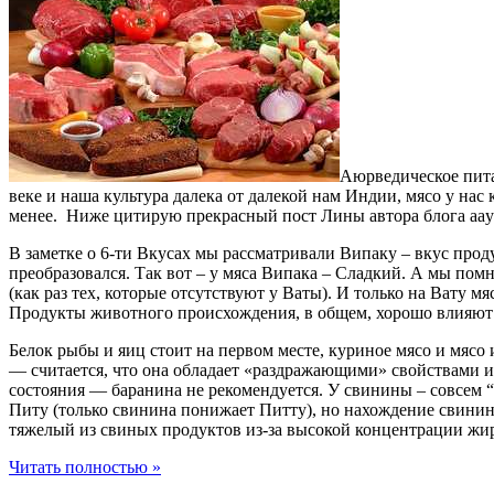
Аюрведическое пита
веке и наша культура далека от далекой нам Индии, мясо у нас
менее. Ниже цитирую прекрасный пост Лины автора блога aayu
В заметке о 6-ти Вкусах мы рассматривали Випаку – вкус прод
преобразовался. Так вот – у мяса Випака – Сладкий. А мы пом
(как раз тех, которые отсутствуют у Ваты). И только на Вату 
Продукты животного происхождения, в общем, хорошо влияют н
Белок рыбы и яиц стоит на первом месте, куриное мясо и мясо 
— считается, что она обладает «раздражающими» свойствами и 
состояния — баранина не рекомендуется. У свинины – совсем “п
Питу (только свинина понижает Питту), но нахождение свинины
тяжелый из свиных продуктов из-за высокой концентрации жир
Читать полностью »