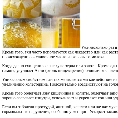
Уже несколько раз 
Кроме того, гхи часто используется как лекарство или как рас
происхождению – сливочное масло из коровьего молока.
Когда давно гхи ценилось не хуже зерна или золота. Кроме еды 
память, улучшает Агни (огонь пищеварения), очищает мышлени
Уникальным свойством гхи так же является мягкое действие на 
увеличению холестерина. Положительно воздействуют на голов
Кроме того облегчает язву кишечника и колиты, облегчает запо
хорошо согревает изнутри, успокаивает и укрепляет сон или у
Если вы заболели простудой, ангиной, кашлем или же вас муч
гормональные нарушения, особенно у женщин. Ускоряет заживле