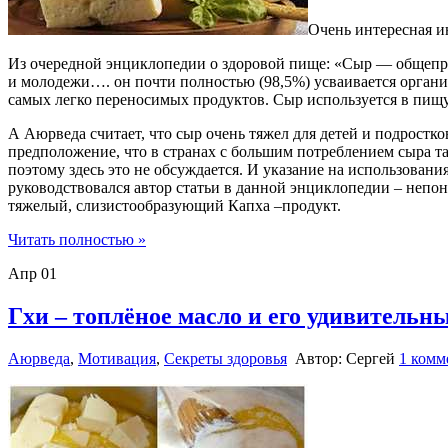
Очень интересная ин
Из очередной энциклопедии о здоровой пище: «Cыр — общепр
и молодежи…. он почти полностью (98,5%) усваивается органи
самых легко переносимых продуктов. Сыр используется в пищу в
А Аюрведа считает, что сыр очень тяжел для детей и подростков
предположение, что в странах с большим потреблением сыра т
поэтому здесь это не обсуждается. И указание на использования
руководствовался автор статьи в данной энциклопедии – непонят
тяжелый, слизистообразующий Капха –продукт.
Читать полностью »
Апр
01
Гхи – топлёное масло и его удивительны
Аюрведа
,
Мотивация
,
Секреты здоровья
Автор: Сергей
1 комм