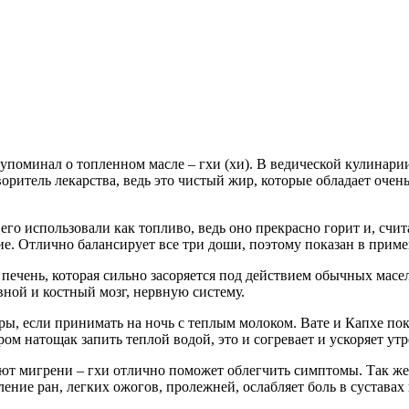
я упоминал о топленном масле – гхи (хи). В ведической кулинар
творитель лекарства, ведь это чистый жир, которые обладает оче
его использовали как топливо, ведь оно прекрасно горит и, счит
е. Отлично балансирует все три доши, поэтому показан в прим
печень, которая сильно засоряется под действием обычных масел
ной и костный мозг, нервную систему.
ры, если принимать на ночь с теплым молоком. Вате и Капхе пок
тром натощак запить теплой водой, это и согревает и ускоряет у
ают мигрени – гхи отлично поможет облегчить симптомы. Так же
ние ран, легких ожогов, пролежней, ослабляет боль в суставах 