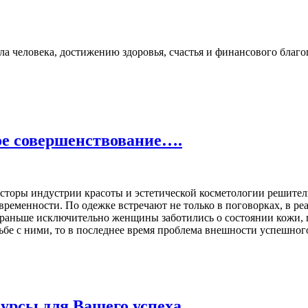
 человека, достижению здоровья, счастья и финансового благо
ое совершенствование….
осторы индустрии красоты и эстетической косметологии решител
временности. По одежке встречают не только в поговорках, в р
 раньше исключительно женщины заботились о состоянии кожи,
ьбе с ними, то в последнее время проблема внешности успешног
сурсы для Вашего успеха…