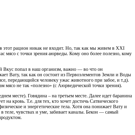
 этот рацион никак не входит. Но, так как мы живем в XXI
нас мясо с точки зрения аюрведы. Кому оно более полезно, кому
ой Вкус попал в наш организм, важно — во что он
ает Вату, так как он состоит из Первоэлементов Земли и Воды
ясе, передающийся человеку ужас животного при забое, и т.д).
м мясо не так «полезно» (с Аюрведической точки зрения).
нем месте). Говядина – на третьем месте. Далее идет баранина
на кровь. Т.е. для тех, кто хочет достичь Сатвического
физическое и энергетические тела. Хотя она понижает Вату и
в теле, чувствах и уме, забивает каналы. Бекон — самый
продуктом.