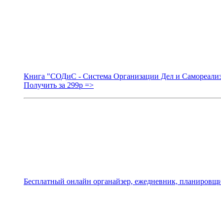
Книга "СОДиС - Система Организации Дел и Самореали
Получить за 299р =>
Бесплатный онлайн органайзер, ежедневник, планировщи