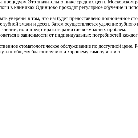
а процедуру. Это значительно ниже средних цен в Московском р
ологи в клиниках Одинцово проходят регулярное обучение и ис
ыть уверены в том, что им будет предоставлено полноценное с
ие зубной эмали и десен. Затем осуществляется удаление зубно
рязнений, но и предотвратить развитие возможных проблем.
роваться в зависимости от индивидуальных потребностей каждо
ственное стоматологическое обслуживание по доступной цене. Р
 пути к общему благополучию и хорошему самочувствию.