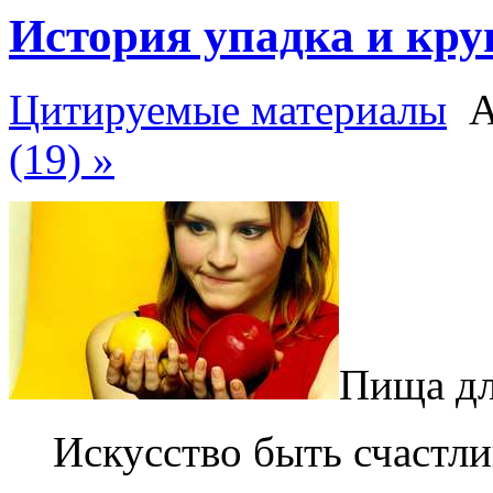
История упадка и кру
Цитируемые материалы
Ав
(19) »
Пища дл
Искусство быть счастли