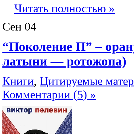
Читать полностью »
Сен
04
“Поколение П” – орану
латыни — ротожопа)
Книги
,
Цитируемые мате
Комментарии (5) »