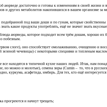
об аюрведе достаточно и готовы к изменениям в своей жизни и в
нов и других метаболитов накопившихся в вашем организме за м
, подобранной под ваши доши и по гунам, которые свойственны в
знать какие продукты употреблять, ещё не значит знать вкусны
блюда аюрведы, которое подходит всем трём дошам, хорошо их ба
но побезным.
ервом слоге), оно способствует омолаживанию, очищению и вос
ой зеленой чечевицы) с некоторыми специями и топленым маслом 
не все находятся в типичной кухне наших людей. Итак, нам пона
, но можно и молотые), семена зиры (Cumin – то, что в русских 
дно, куркума, асафетида, имбирь. Для тех, кто ещё интересуетс
ока прогреются и начнут трещать;