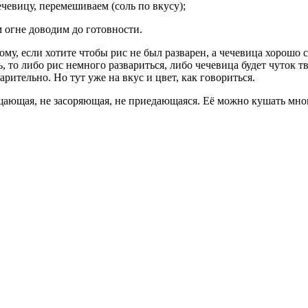
чевицу, перемешиваем (соль по вкусу);
 огне доводим до готовности.
ому, если хотите чтобы рис не был разварен, а чечевица хорошо 
ть, то либо рис немного развариться, либо чечевица будет чуток
рительно. Но тут уже на вкус и цвет, как говориться.
ищающая, не засоряющая, не приедающаяся. Её можно кушать много