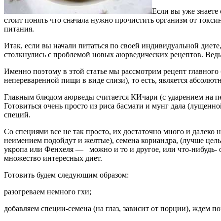
Если вы уже знаете 
стоит понять что сначала нужно прочистить организм от токси
питания.
Итак, если вы начали питаться по своей индивидуальной диете
столкнулись с проблемой новых аюрведических рецептов. Ведь 
Именно поэтому в этой статье мы рассмотрим рецепт главного 
непереваренной пищи в виде слизи), то есть, является абсолют
Главным блюдом аюрведы считается КИчари (с ударением на п
Готовиться очень просто из риса басмати и мунг дала (лущенн
специй.
Со специями все не так просто, их достаточно много и далеко 
неимением подойдут и желтые), семена кориандра, (лучше целые
укропа или Фенхеля — можно и то и другое, или что-нибудь- о
множество интересных диет.
Готовить будем следующим образом:
разогреваем немного гхи;
добавляем специи-семена (на глаз, зависит от порции), ждем п