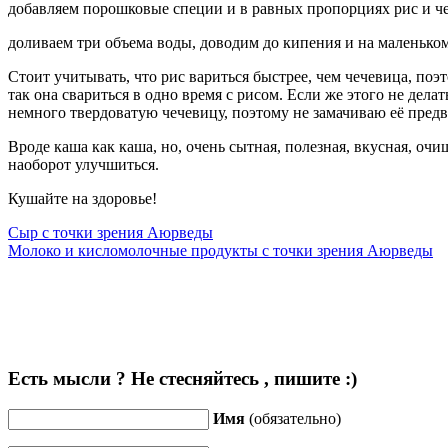
добавляем порошковые специи и в равных пропорциях рис и че
доливаем три объема воды, доводим до кипения и на маленьком
Стоит учитывать, что рис вариться быстрее, чем чечевица, поэт
так она свариться в одно время с рисом. Если же этого не дела
немного твердоватую чечевицу, поэтому не замачиваю её предва
Вроде каша как каша, но, очень сытная, полезная, вкусная, оч
наоборот улучшиться.
Кушайте на здоровье!
Сыр с точки зрения Аюрведы
Молоко и кисломолочные продукты с точки зрения Аюрведы
Есть мысли ? Не стесняйтесь , пишите :)
Имя
(обязательно)