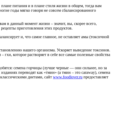
 плане питания и в плане стиля жизни в общем, тогда вам
ногие годы мягко говоря не совсем сбалансированного
ам в данный момент жизни – значит, вы, скорее всего,
е рецепты приготовления этих продуктов.
лансирует и, что самое главное, не оставляет амы (токсичной
становлению нашего организма. Ускоряет выведение токсинов.
– гхи, которое растворяет в себе все самые полезные свойства
добятся: семена горчицы (лучше черные — они сильнее, но за
изданиях переводят как «тмин» (а тмин – это caraway), семена
я классическими диетами, сайт
www.foodlover.ru
предоставляет