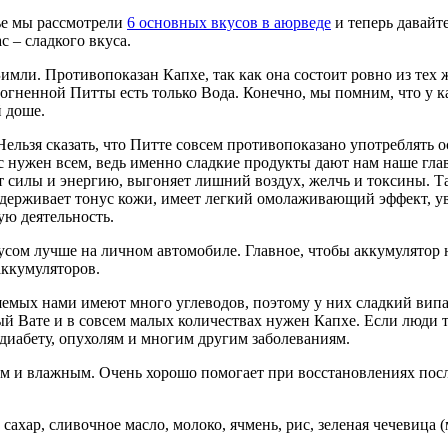
ье мы рассмотрели
6 основных вкусов в аюрведе
и теперь давайт
 – сладкого вкуса.
Зимли. Противопоказан Капхе, так как она состоит ровно из тех
 огненной Питты есть только Вода. Конечно, мы помним, что у к
й доше.
льзя сказать, что Питте совсем противопоказано употреблять о
 нужен всем, ведь именно сладкие продукты дают нам наше глав
силы и энергию, выгоняет лишний воздух, желчь и токсины. Так 
ддерживает тонус кожи, имеет легкий омолаживающий эффект, ув
ую деятельность.
сом лучше на личном автомобиле. Главное, чтобы аккумулятор 
аккумуляторов.
яемых нами имеют много углеводов, поэтому у них сладкий випа
зный Вате и в совсем малых количествах нужен Капхе. Если люди 
диабету, опухолям и многим другим заболеваниям.
ым и влажным. Очень хорошо помогает при восстановлениях пос
сахар, сливочное масло, молоко, ячмень, рис, зеленая чечевица 