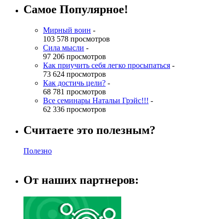
Самое Популярное!
Мирный воин
-
103 578 просмотров
Сила мысли
-
97 206 просмотров
Как приучить себя легко просыпаться
-
73 624 просмотров
Как достичь цели?
-
68 781 просмотров
Все семинары Натальи Грэйс!!!
-
62 336 просмотров
Считаете это полезным?
Полезно
От наших партнеров: