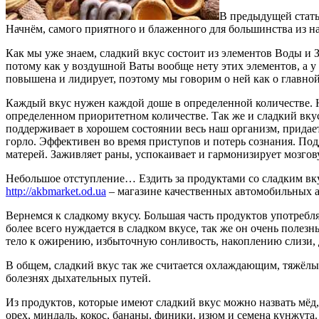
В предыдущей стат
Начнём, самого приятного и блаженного для большинства из нас
Как мы уже знаем, сладкий вкус состоит из элементов Воды и 
потому как у воздушной Ваты вообще нету этих элементов, а у
повышена и лидирует, поэтому мы говорим о ней как о главно
Каждый вкус нужен каждой доше в определенной количестве. Не
определенном приоритетном количестве. Так же и сладкий вкус
поддерживает в хорошем состоянии весь наш организм, придает 
горло. Эффективен во время приступов и потерь сознания. По
матерей. Заживляет раны, успокаивает и гармонизирует мозгов
Небольшое отступление… Ездить за продуктами со сладким вку
http://akbmarket.od.ua
– магазине качественных автомобильных 
Вернемся к сладкому вкусу. Большая часть продуктов употребл
более всего нуждается в сладком вкусе, так же он очень поле
тело к ожирению, избыточную сонливость, накоплению слизи, 
В общем, сладкий вкус так же считается охлаждающим, тяжёл
болезнях дыхательных путей.
Из продуктов, которые имеют сладкий вкус можно назвать мёд, 
орех, миндаль, кокос, бананы, финики, изюм и семена кунжута.