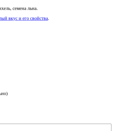
хель, семена льна.
лый вкус и его свойства
.
ьно)