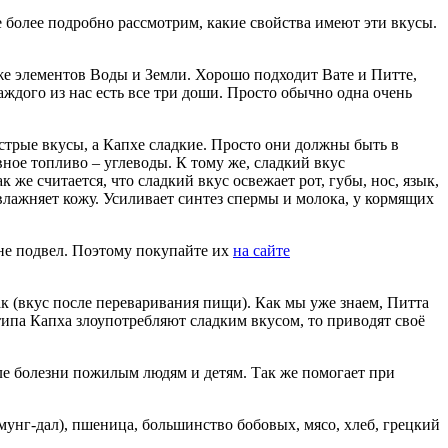
е более подробно рассмотрим, какие свойства имеют эти вкусы.
 же элементов Воды и Земли. Хорошо подходит Вате и Питте,
аждого из нас есть все три доши. Просто обычно одна очень
стрые вкусы, а Капхе сладкие. Просто они должны быть в
ное топливо – углеводы. К тому же, сладкий вкус
же считается, что сладкий вкус освежает рот, губы, нос, язык,
лажняет кожу. Усиливает синтез спермы и молока, у кормящих
не подвел. Поэтому покупайте их
на сайте
к (вкус после переваривания пищи). Как мы уже знаем, Питта
типа Капха злоупотребляют сладким вкусом, то приводят своё
ле болезни пожилым людям и детям. Так же помогает при
(мунг-дал), пшеница, большинство бобовых, мясо, хлеб, грецкий