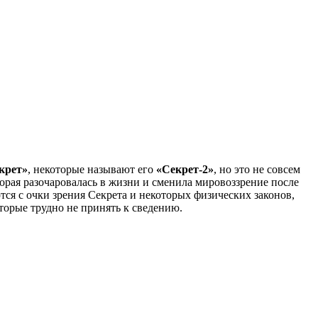
крет»
, некоторые называют его
«Секрет-2»
, но это не совсем
торая разочаровалась в жизни и сменила мировоззрение после
тся с очки зрения Секрета и некоторых физических законов,
оторые трудно не принять к сведению.