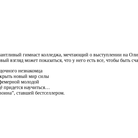
нтливый гимнаст колледжа, мечтающий о выступлении на Олимпи
й взгляд может показаться, что у него есть все, чтобы быть сч
адочного незнакомца
открыть новый мир силы
эфемерной молодой
щё придется научиться…
оина”, ставшей бестселлером.