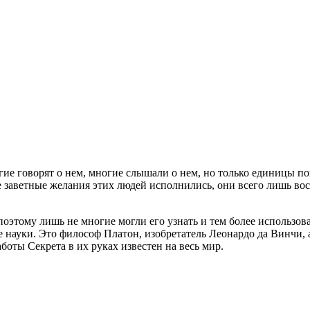
огие говорят о нем, многие слышали о нем, но только единицы по
аветные желания этих людей исполнились, они всего лишь восп
оэтому лишь не многие могли его узнать и тем более использова
е науки. Это философ Платон, изобретатель Леонардо да Винчи,
боты Секрета в их руках известен на весь мир.