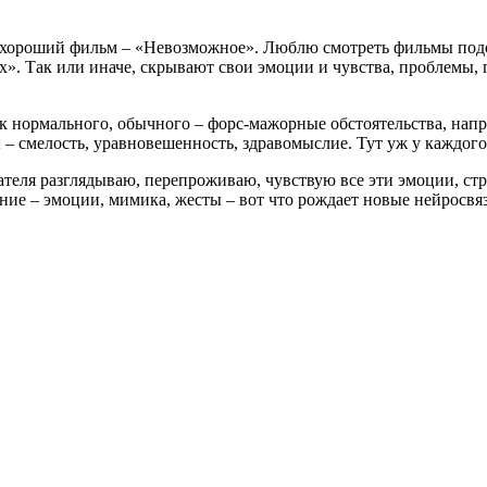
хороший фильм – «Невозможное». Люблю смотреть фильмы подоб
х». Так или иначе, скрывают свои эмоции и чувства, проблемы, 
мок нормального, обычного – форс-мажорные обстоятельства, нап
 – смелость, уравновешенность, здравомыслие. Тут уж у каждого
теля разглядываю, перепроживаю, чувствую все эти эмоции, стр
шние – эмоции, мимика, жесты – вот что рождает новые нейросвя