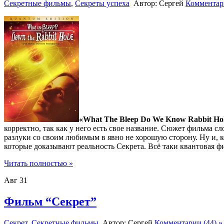
Секретные фильмы
,
Секреты успеха
Автор: Сергей
Комментари
«What The Bleep Do We Know Rabbit Ho
корректно, так как у него есть свое название. Сюжет фильма 
разлуки со своим любимым в явно не хорошую сторону. Ну и, к
которые доказывают реальность Секрета. Всё таки квантовая фи
Читать полностью »
Авг
31
Фильм “Секрет”
Секрет
,
Секретные фильмы
Автор: Сергей
Комментарии (44) »