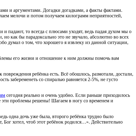
тами и аргументами. Догадки догадками, а факты фактами.
делаем мелочи и потом получаем килограмм неприятностей,
 и падают, то всегда с плюсами уходят, ведь падая духом мы о
 но как бы парадоксально это не звучало, абсолютно во всех
обо думал о том, что хорошего я извлеку из данной ситуации,
роблемы его жизни и отношение к ним должны помочь вам
ск повреждения ребёнка есть. Всё обошлось, размотали, достали,
ость забеременеть со спиралью равняется 2-5%, не густо
тям
сегодня реально и очень удобно. Если раньше приходилось
се эти проблемы решены! Шагаем в ногу со временем и
ведь одна дочь уже была, второго ребёнка трудно было
чит, Бог хотел, чтоб этот ребёнок родился…». Действительно