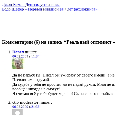
Джон Кехо – Деньги, успех и вы
Бодо Шефер – Первый миллион за 7 лет (аудиокнига)
Комментарии (6) на запись “Реальный оптимист 
Павел
пишет:
06.02.2009 в 11:34
Да не парься ты! Писал бы уж сразу от своего имени, а не
Псевдоним выдумай.
Да судьба у тебя не простая, но не падай духом. Многие
вообще никогда не смогут!
Я считаю всё у тебя будет хорошо! Сына своего не забыва
ctib-moderator
пишет:
06.02.2009 в 21:36