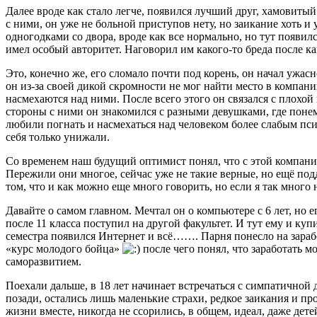
Далее вроде как стало легче, появился лучший друг, хамовитый
с ними, он уже не больной приступов нету, но заикание хоть и 
одногодками со двора, вроде как все нормально, но тут появил
имел особый авторитет. Наговорил им какого-то бреда после к
Это, конечно же, его сломало почти под корень, он начал ужасн
он из-за своей дикой скромности не мог найти место в компан
насмехаются над ними. После всего этого он связался с плохой 
стороны с ними он знакомился с разными девушками, где понем
любили погнать и насмехаться над человеком более слабым псих
себя только унижали.
Со временем наш будущий оптимист понял, что с этой компанией
Пережили они многое, сейчас уже не такие верные, но ещё под
том, что и как можно еще много говорить, но если я так много 
Давайте о самом главном. Мечтал он о компьютере с 6 лет, но е
после 11 класса поступил на другой факультет. И тут ему и ку
семестра появился Интернет и всё……. Парня понесло на зарабо
«курс молодого бойца»
после чего понял, что заработать м
саморазвитием.
Поехали дальше, в 18 лет начинает встречаться с симпатичной
позади, остались лишь маленькие страхи, редкое заикания и пр
жизни вместе, никогда не ссорились, в общем, идеал, даже дете