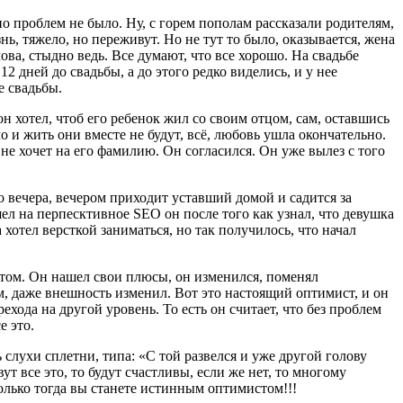
о проблем не было. Ну, с горем пополам рассказали родителям,
нь, тяжело, но переживут. Но не тут то было, оказывается, жена
лова, стыдно ведь. Все думают, что все хорошо. На свадьбе
 12 дней до свадьбы, а до этого редко виделись, и у нее
е свадьбы.
он хотел, чтоб его ребенок жил со своим отцом, сам, оставшись
ело и жить они вместе не будут, всё, любовь ушла окончательно.
 не хочет на его фамилию. Он согласился. Он уже вылез с того
о вечера, вечером приходит уставший домой и садится за
шел на перпесктивное SEO он после того как узнал, что девушка
 хотел версткой заниматься, но так получилось, что начал
мистом. Он нашел свои плюсы, он изменился, поменял
м, даже внешность изменил. Вот это настоящий оптимист, и он
ехода на другой уровень. То есть он считает, что без проблем
е это.
 слухи сплетни, типа: «С той развелся и уже другой голову
ут все это, то будут счастливы, если же нет, то многому
олько тогда вы станете истинным оптимистом!!!