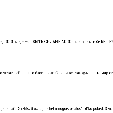
огда!!!!!!!ты должен БЫТЬ СИЛЬНЫМ!!!!!иначе зачем тебе БЫТЬ?
о читателей нашего блога, если бы они все так думали, то мир ст
 poboltat’,Derzhis, ti uzhe proshel mnogoe, ostalos’ tol’ko pobeda!Ona