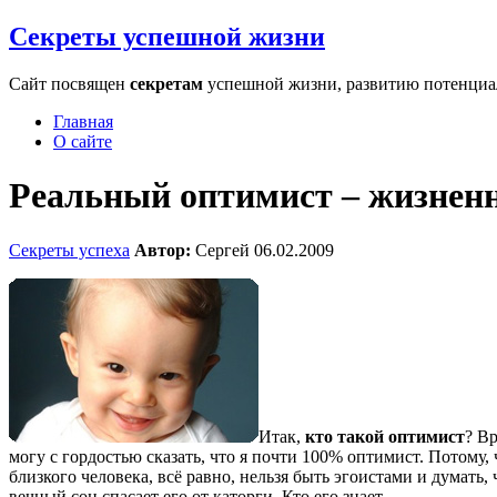
Секреты успешной жизни
Сайт посвящен
секретам
успешной жизни, развитию потенциала
Главная
О сайте
Реальный оптимист – жизнен
Секреты успеха
Автор:
Сергей
06.02.2009
Итак,
кто такой оптимист
? Вр
могу с гордостью сказать, что я почти 100% оптимист. Потому,
близкого человека, всё равно, нельзя быть эгоистами и думать,
вечный сон спасает его от каторги. Кто его знает.