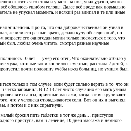
шил скатиться со стола и упасть на пол, упал удачно, мягко
ю всё обошлось ушибом головы. Далее всё вроде как нормально,
тель не упускал момента, и всякий раз влипал в те или иные
нная эпилепсия. Про то, что она доброкачественная он узнал в
знал, лечили его разные врачи, делали кучу обследований, но
ком возрасте его одногодки могли только посмеяться с того, что
лый был, любил очень читать, смотрел разные научные
полнилось 10 лет — умер его отец. Что окончательно отбило у
ние мужа, которые так и кончилось смертью, расстила 2 детей, к
, пропустил почти половину учёбы из-за больниц, но умным был,
ься только в том случае, если будет сильно верить в то, что он
 и четко запомнил. В 12-13 лет чисто случайно его мать узнала
прошел все сеансы, приятные массажи, когда вас выкручивают
того, что у человека откладываются соли. Вот он их и выгонял.
авы, а потом и с них спрыгнули.
й малый бросил пить таблетки в тот же день… приступов
одного приступа, вам и лечение, 10 дней массажа и немного