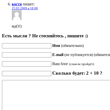
костя
пишет:
25.03.2009 в 18:00
мдО!)
Есть мысли ? Не стесняйтесь , пишите :)
Имя
(обязательно)
E-mail
(не публикуется) (обязател
Ваш блог
(спам не пройдёт)
Сколько будет: 2 + 10 ?