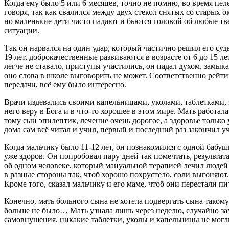
Когда ему было 5 или 6 месяцев, точно не помню, во время пеле
говоря, так как свалился между двух стекол снятых со старых 
но маленькие дети часто падают и бьются головой об любые т
ситуации.
Так он нарвался на один удар, который частично решил его судь
19 лет, доброкачественные развиваются в возрасте от 6 до 15 ле
легче не ставало, приступы участились, он падал духом, замыкалс
оно слова в школе выговорить не может. Соответственно рейти
передачи, всё ему было интересно.
Врачи издевались своими капельницами, уколами, таблетками, э
него веру в Бога и в что-то хорошее в этом мире. Мать работал
тому сын эпилептик, лечение очень дорогое, а здоровье только
дома сам всё читал и учил, первый и последний раз закончил у
Когда мальчику было 11-12 лет, он познакомился с одной бабушк
уже здоров. Он попробовал пару дней так помечтать, результата
об одном человеке, который мануальной терапией лечил людей 
в разные стороны так, чтоб хорошо похрустело, соли выгоняют. 
Кроме того, сказал мальчику и его маме, чтоб они перестали пи
Конечно, мать больного сына не хотела подвергать сына таком
больше не было… Мать узнала лишь через неделю, случайно заме
самовнушения, никакие таблетки, уколы и капельницы не могли 