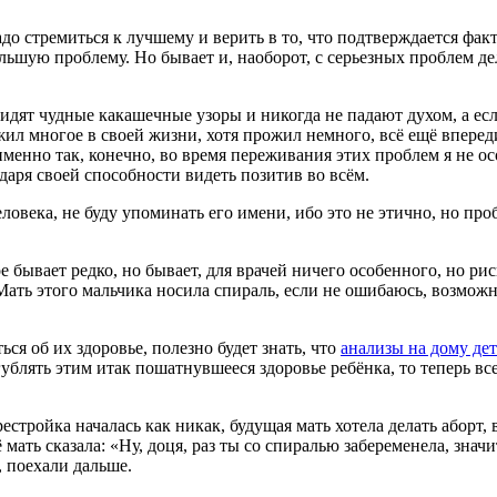
адо стремиться к лучшему и верить в то, что подтверждается фак
ольшую проблему. Но бывает и, наоборот, с серьезных проблем 
видят чудные какашечные узоры и никогда не падают духом, а если
 многое в своей жизни, хотя прожил немного, всё ещё впереди,
менно так, конечно, во время переживания этих проблем я не ос
даря своей способности видеть позитив во всём.
ловека, не буду упоминать его имени, ибо это не этично, но п
е бывает редко, но бывает, для врачей ничего особенного, но ри
 Мать этого мальчика носила спираль, если не ошибаюсь, возможн
ься об их здоровье, полезно будет знать, что
анализы на дому де
ублять этим итак пошатнувшееся здоровье ребёнка, то теперь в
стройка началась как никак, будущая мать хотела делать аборт, 
её мать сказала: «Ну, доця, раз ты со спиралью забеременела, зна
, поехали дальше.