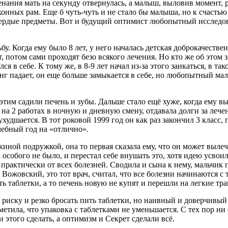
нания мать на секунду отвернулась, а малыш, выловив момент, ре
оконных рам. Еще б чуть-чуть и не стало бы малыша, но к счасть
вердые предметы. Вот и будущий оптимист любопытный исследова
бу. Когда ему было 8 лет, у него началась детская доброкачестве
т, потом сами проходят безо всякого лечения. Но кто же об этом 
я в себе. К тому же, в 8-9 лет начал из-за этого заикаться, в та
нг падает, он еще больше замыкается в себе, но любопытный ма
тим садили печень и зубы. Дальше стало ещё хуже, когда ему вы
а на 2 работах в ночную и дневную смену, отдавала долги за лече
 ухудшается. В тот роковой 1999 год он как раз закончил 3 класс
чебный год на «отлично».
иной подружкой, она то первая сказала ему, что он может вылечит
 особого не было, и перестал себе внушать это, хотя идею усвоил
практически от всех болезней. Сводила и сына к нему, мальчик 
Вожовский, это тот врач, считал, что все болезни начинаются с 
ть таблетки, а то печень новую не купят и перешли на легкие тр
у риску и резко бросать пить таблетки, но наивный и доверчивы
тила, что упаковка с таблетками не уменьшается. С тех пор ни 
этого сделать, а оптимизм и Секрет сделали всё.