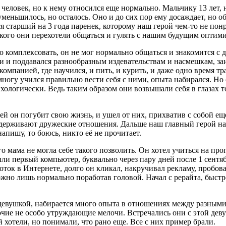
 человек, но к нему относился еще нормально. Мальчику 13 лет, 
уменьшилось, но осталось. Оно и до сих пор ему досаждает, но о
ся старший на 3 года паренек, которому наш герой чем-то не пон
акого они перехотели общаться и гулять с нашим будущим оптим
о комплексовать, он не мог нормально общаться и знакомится с д
ии и поддавался разнообразным издевательствам и насмешкам, за
компанией, где научился, и пить, и курить, и даже одно время т
ногу учился правильно вести себя с ними, опыта набирался. Но
ологически. Ведь таким образом они возвышали себя в глазах то
 он погубит свою жизнь, и ушел от них, прихватив с собой еще 
держивают дружеские отношения. Дальше наш главный герой нача
напишу, то боюсь, никто её не прочитает.
го мама не могла себе такого позволить. Он хотел учиться на пр
пили первый компьютер, буквально через пару дней после 1 сентя
ток в Интернете, долго он кликал, накручивал рекламу, пробова
ожно лишь нормально поработав головой. Начал с рерайта, быстр
 девушкой, набирается много опыта в отношениях между разными 
очие не особо утруждающие мелочи. Встречались они с этой деву
й хотели, но понимали, что рано еще. Все с них пример брали.