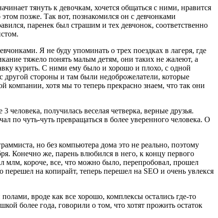
начинает тянуть к девочкам, хочется общаться с ними, нравится
б этом позже. Так вот, познакомился он с девчонками
равился, паренек был страшим и тех девчонок, соответственно
истом.
евчонками. Я не буду упоминать о трех поездках в лагеря, где
икание тяжело понять малым детям, они таких не жалеют, а
равку курить. С ними ему было и хорошо и плохо, с одной
 с другой стороны и там были недоброжелатели, которые
й компании, хотя мы то теперь прекрасно знаем, что так они
3 человека, получилась веселая четверка, верные друзья.
л по чуть-чуть превращаться в более уверенного человека. О
ограммиста, но без компьютера дома это не реально, поэтому
бря. Конечно же, парень влюбился в него, к концу первого
л млм, короче, все, что можно было, перепробовал, прошел
о перешел на копирайт, теперь перешел на SEO и очень увлекся
полами, вроде как все хорошо, комплексы остались где-то
шкой более года, говорили о том, что хотят прожить остаток