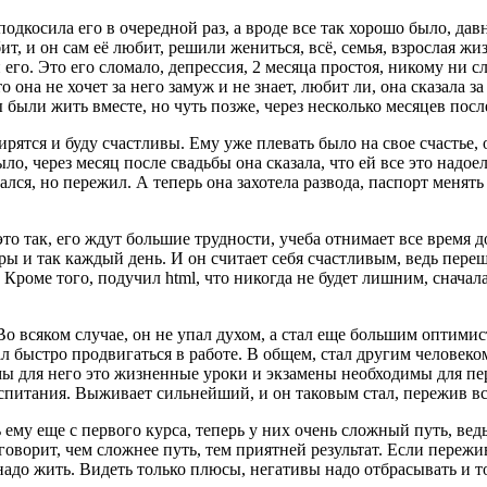
косила его в очередной раз, а вроде все так хорошо было, давн
т, и он сам её любит, решили жениться, всё, семья, взрослая жиз
 его. Это его сломало, депрессия, 2 месяца простоя, никому ни с
 она не хочет за него замуж и не знает, любит ли, она сказала за
были жить вместе, но чуть позже, через несколько месяцев посл
ирятся и буду счастливы. Ему уже плевать было на свое счастье, 
было, через месяц после свадьбы она сказала, что ей все это надо
ался, но пережил. А теперь она захотела развода, паспорт менять
то так, его ждут большие трудности, учеба отнимает все время д
ары и так каждый день. И он считает себя счастливым, ведь пере
 Кроме того, подучил html, что никогда не будет лишним, сначала
е. Во всяком случае, он не упал духом, а стал еще большим опти
л быстро продвигаться в работе. В общем, стал другим человеко
емы для него это жизненные уроки и экзамены необходимы для пер
спитания. Выживает сильнейший, и он таковым стал, пережив вс
 ему еще с первого курса, теперь у них очень сложный путь, ведь
 говорит, чем сложнее путь, тем приятней результат. Если пережив
надо жить. Видеть только плюсы, негативы надо отбрасывать и т