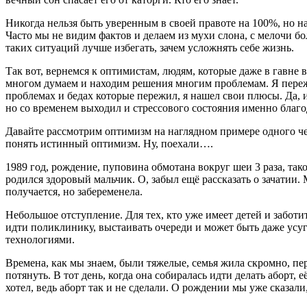
Никогда нельзя быть уверенным в своей правоте на 100%, но н
Часто мы не видим фактов и делаем из мухи слона, с мелочи б
таких ситуаций лучше избегать, зачем усложнять себе жизнь.
Так вот, вернемся к оптимистам, людям, которые даже в гавне 
многом думаем и находим решения многим проблемам. Я пережил
проблемах и бедах которые пережил, я нашел свои плюсы. Да, и
но со временем выходил и стрессового состояния именно благо
Давайте рассмотрим оптимизм на наглядном примере одного че
понять истинный оптимизм. Ну, поехали….
1989 год, рождение, пуповина обмотана вокруг шеи 3 раза, тако
родился здоровый мальчик. О, забыл ещё рассказать о зачатии.
получается, но забеременела.
Небольшое отступление. Для тех, кто уже имеет детей и заботит
идти поликлинику, выстаивать очереди и может быть даже усуг
технологиями.
Времена, как мы знаем, были тяжелые, семья жила скромно, пере
потянуть. В тот день, когда она собиралась идти делать аборт, 
хотел, ведь аборт так и не сделали. О рождении мы уже сказали