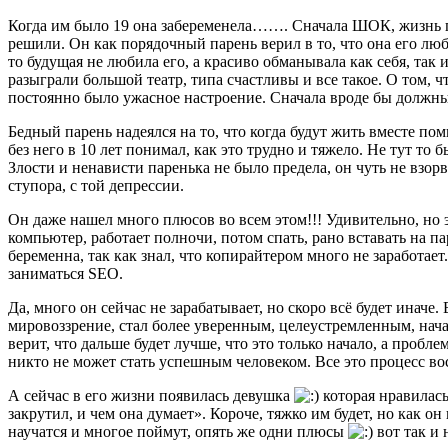
Когда им было 19 она забеременела……. Сначала ШОК, жизнь под
решили. Он как порядочный парень верил в то, что она его люби
то будущая не любила его, а красиво обманывала как себя, так и
разыграли большой театр, типа счастливы и все такое. О том, что
постоянно было ужасное настроение. Сначала вроде бы должны 
Бедный парень надеялся на то, что когда будут жить вместе пом
без него в 10 лет понимал, как это трудно и тяжело. Не тут то 
Злости и ненависти паренька не было предела, он чуть не взорв
ступора, с той депрессии.
Он даже нашел много плюсов во всем этом!!! Удивительно, но э
компьютер, работает полночи, потом спать, рано вставать на п
беременна, так как знал, что копирайтером много не заработает.
заниматься SEO.
Да, много он сейчас не зарабатывает, но скоро всё будет инач
мировоззрение, стал более уверенным, целеустремленным, нача
верит, что дальше будет лучше, что это только начало, а пробл
никто не может стать успешным человеком. Все это процесс во
А сейчас в его жизни появилась девушка
которая нравилась
закрутил, и чем она думает». Короче, тяжко им будет, но как он
научатся и многое поймут, опять же одни плюсы
вот так и 