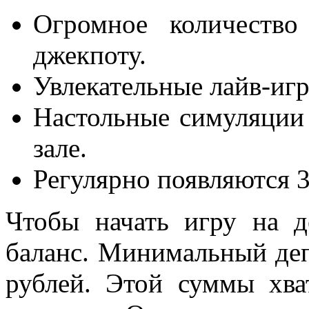
Огромное количество
джекпоту.
Увлекательные лайв-иг
Настольные симуляции 
зале.
Регулярно появляются 3
Чтобы начать игру на д
баланс. Минимальный деп
рублей. Этой суммы хва