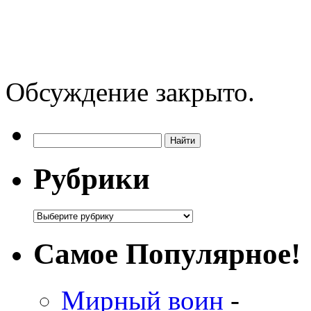
Обсуждение закрыто.
Рубрики
Самое Популярное!
Мирный воин
-