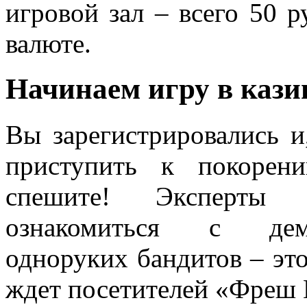
игровой зал – всего 50 р
валюте.
Начинаем игру в кази
Вы зарегистрировались и
приступить к покорен
спешите! Эксперты
ознакомиться с дем
одноруких бандитов – это
ждет посетителей «Фреш