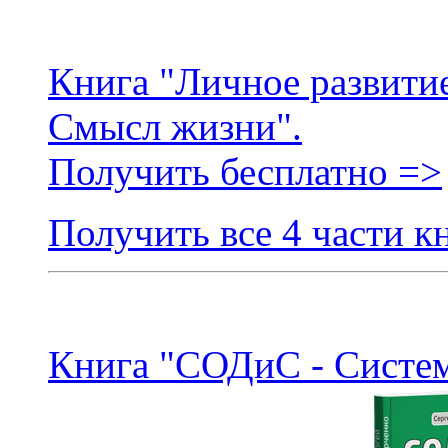
Книга "Личное развитие
Смысл жизни".
Получить бесплатно =>
Получить все 4 части к
Книга "СОДиС - Систем