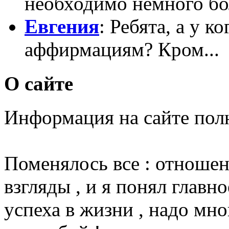
необходимо немного бо
Евгения
: Ребята, а у к
аффирмациям? Кром...
О сайте
Информация на сайте пол
Поменялось все : отношени
взгляды , и я понял главн
успеха в жизни , надо мно