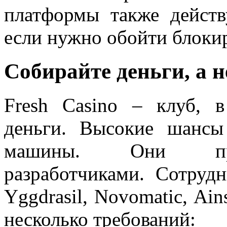
платформы также действу
если нужно обойти блоки
Собирайте деньги, а 
Fresh Casino – клуб, в
деньги. Высокие шансы
машины. Они пред
разработчиками. Сотруд
Yggdrasil, Novomatic, Ain
несколько требований: