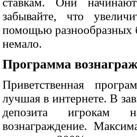
ставкам. Они начинаю
забывайте, что увелич
помощью разнообразных 
немало.
Программа вознаграж
Приветственная програ
лучшая в интернете. В за
депозита игрокам на
вознаграждение. Максим