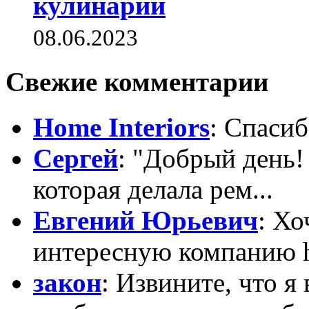
кулинарии
08.06.2023
Свежие комментарии
Home Interiors
: Спасиб
Сергей
: "Добрый день!
которая делала рем...
Евгений Юрьевич
: Х
интересную компанию htt
закон
: Извините, что я