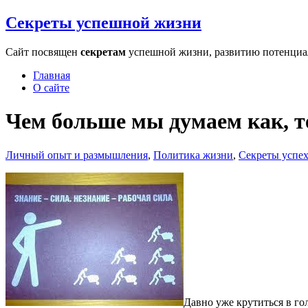
Секреты успешной жизни
Сайт посвящен
секретам
успешной жизни, развитию потенциала
Главная
О сайте
Чем больше мы думаем как, т
Личный опыт и размышления
,
Политика жизни
,
Секреты успе
Давно уже крутиться в го