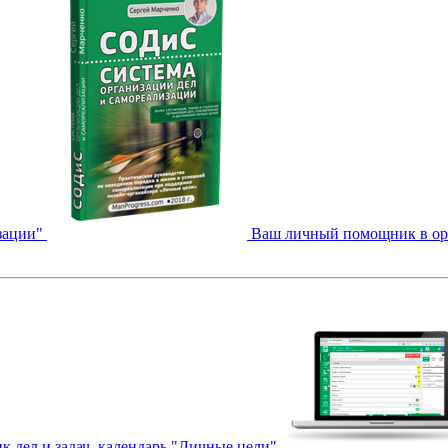
зации"
Ваш личный помощник в орга
к дел и задач, календарь "Личные цели"