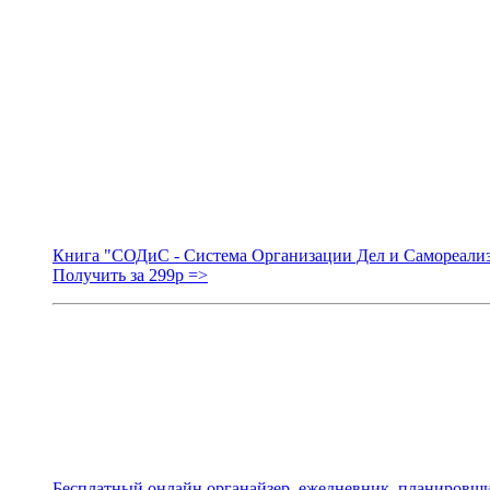
Книга "СОДиС - Система Организации Дел и Самореали
Получить за 299р =>
Бесплатный онлайн органайзер, ежедневник, планировщи