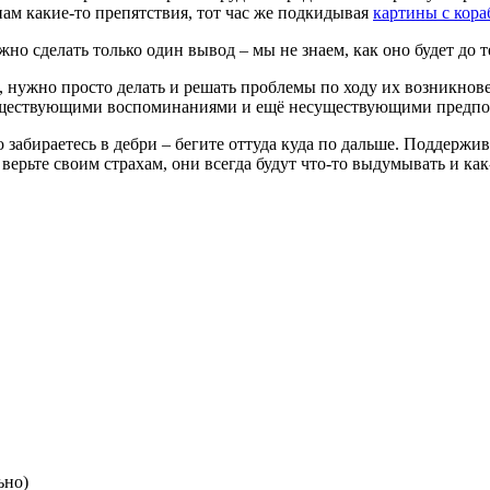
нам какие-то препятствия, тот час же подкидывая
картины с кор
но сделать только один вывод – мы не знаем, как оно будет до т
ак, нужно просто делать и решать проблемы по ходу их возникно
несуществующими воспоминаниями и ещё несуществующими предп
о забираетесь в дебри – бегите оттуда куда по дальше. Поддержи
 верьте своим страхам, они всегда будут что-то выдумывать и как
ьно)