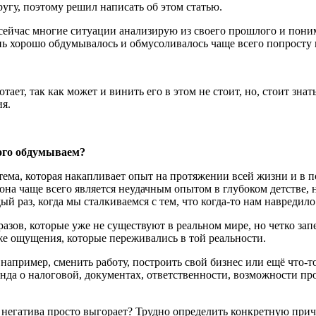
угу, поэтому решил написать об этом статью.
от сейчас многие ситуации анализирую из своего прошлого и по
нь хорошо обдумывалось и обмусоливалось чаще всего попросту н
ает, так как может и винить его в этом не стоит, но, стоит знать
я.
ного обдумываем?
тема, которая накапливает опыт на протяжении всей жизни и в 
на чаще всего является неудачным опытом в глубоком детстве, но 
 раз, когда мы сталкиваемся с тем, что когда-то нам навредило
азов, которые уже не существуют в реальном мире, но четко за
 же ощущения, которые переживались в той реальности.
, например, сменить работу, построить свой бизнес или ещё что-
рунда о налоговой, документах, ответственности, возможности пр
 негатива просто выгорает? Трудно определить конкретную причин