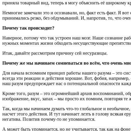
приняла товарный вид, теперь я могу объяснить её широкому кр
Немногие замечали это и осознавали, но, факт есть факт. Я в
принимались резко, без обдумываний. И, напротив, то, что оче
Почему так происходит?
Наверное, потому что так устроен наш мозг. Наше сознание работ
нужных моментах жизни обходить несуществующие препятстви
Итак, давайте рассмотрим причину сей несуразицы.
Почему же мы начинаем сомневаться во всём, что очень м
Для начала вспомним принцип работы нашего разума – это сис
всегда эти реакции и действия хорошие. Вот, фобия, например, о
наш разум предупреждает нас о потенциальной опасности каждый
Кроме того, разум – это огромнейший архив воспоминаний, обр
изображение, вкус, запах – мы просто их помним, повторяя те
Так, когда мы начинаем думать что-то глобальное и необычное
насчет этого действия. И тут начинает лезть в голову всякая е
негатива. Позитив почему-то не упоминается.
А может быть упоминается, но не учитывается, так как на фоне