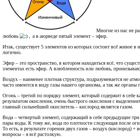
Многие из нас не р
любовь
, а в аюрведе пятый элемент – эфир.
Итак, существует 5 элементов из которых состоит всё живое в н
логично.
Эфир – это пространство, в котором находиться всё, что сущест
элементах есть эфир. А влюбленность или любовь, пронизывающ
Воздух – наименее плотная структура, подразумевается не атмо
часто имеются в виду газы нашего организма, а так же органы 
Огонь – третий по порядку элемент, который содержит в себе как
результатом окисления, очень быстрого окисления с выделением
главный сильнейший окислитель – кислород является газом.
Вода – четвертый элемент, содержащий в себе предыдущие три эл
пары воды. К тому же, вода по плотности следующая после огня
То есть, в результате горения двух газов – воздух (кислород) 
вопросы – я всё растолкую.