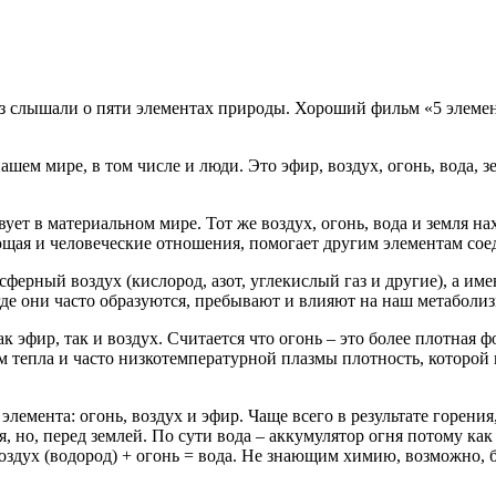
аз слышали о пяти элементах природы. Хороший фильм «5 элемен
ашем мире, в том числе и люди. Это эфир, воздух, огонь, вода, 
вует в материальном мире. Тот же воздух, огонь, вода и земля на
ая и человеческие отношения, помогает другим элементам соедин
сферный воздух (кислород, азот, углекислый газ и другие), а име
где они часто образуются, пребывают и влияют на наш метаболиз
 эфир, так и воздух. Считается что огонь – это более плотная фор
 тепла и часто низкотемпературной плазмы плотность, которой вы
емента: огонь, воздух и эфир. Чаще всего в результате горения,
, но, перед землей. По сути вода – аккумулятор огня потому как
+ воздух (водород) + огонь = вода. Не знающим химию, возможно,