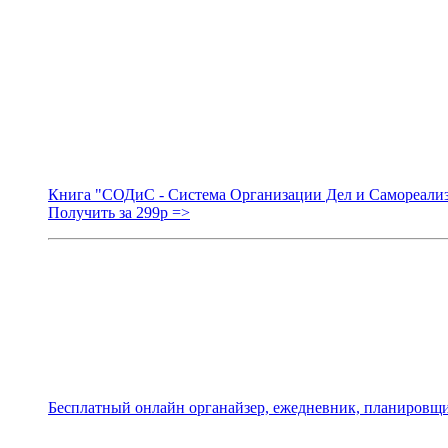
Книга "СОДиС - Система Организации Дел и Самореали
Получить за 299р =>
Бесплатный онлайн органайзер, ежедневник, планировщи