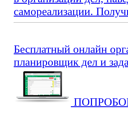
самореализации. Получи
Бесплатный онлайн орг
планировщик дел и зада
ПОПРОБОВ