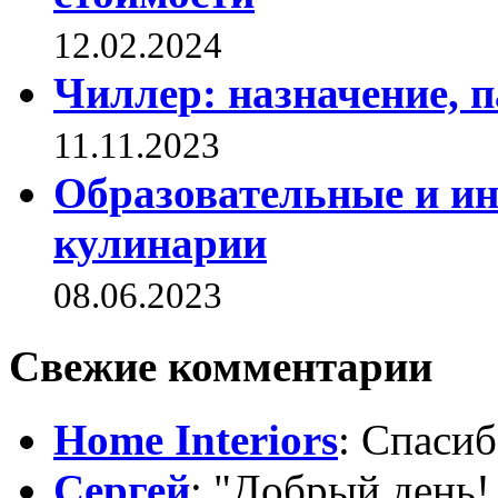
12.02.2024
Чиллер: назначение, 
11.11.2023
Образовательные и и
кулинарии
08.06.2023
Свежие комментарии
Home Interiors
: Спасиб
Сергей
: "Добрый день!