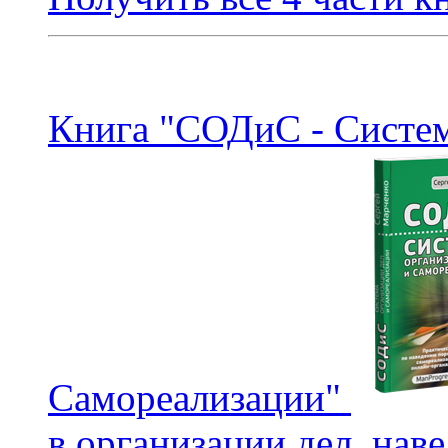
Книга "СОДиС - Систем
Самореализации"
в организации дел, нав