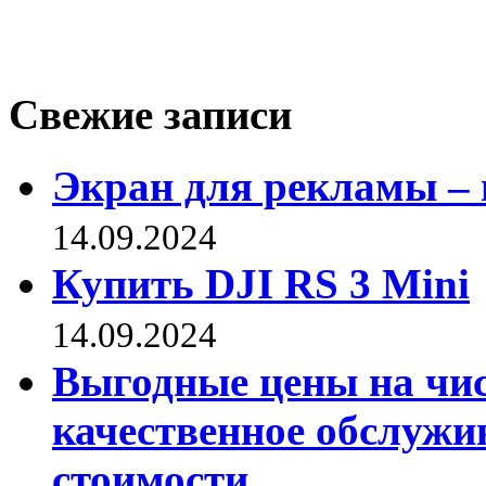
Свежие записи
Экран для рекламы – 
14.09.2024
Купить DJI RS 3 Mini
14.09.2024
Выгодные цены на чис
качественное обслужи
стоимости