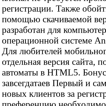
регистрации. Также обой
помощью скачиваемой вер
разработан для компьютер
операционной системе An
Для любителей мобильног
отдельная версия сайта, 
автоматы в HTML5. Бонус
завсегдатаев Первый и с
новых клиентов за регист
преференцию необходимо 