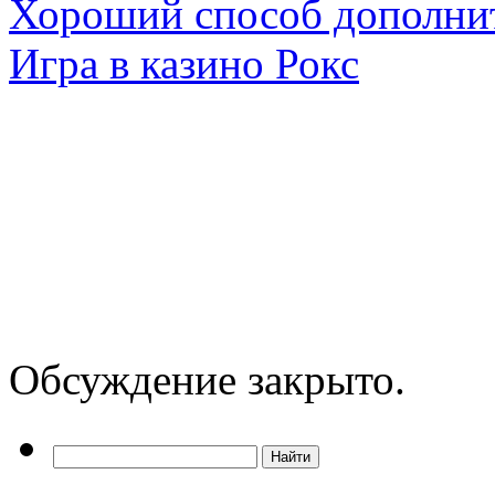
Хороший способ дополнит
Игра в казино Рокс
Обсуждение закрыто.