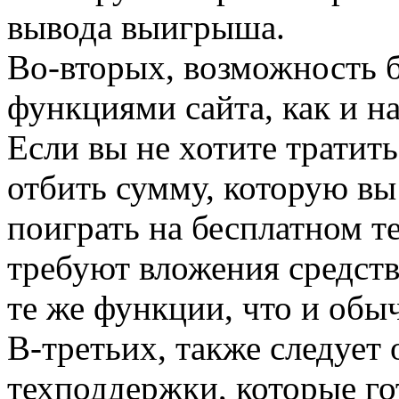
вывода выигрыша.
Во-вторых, возможность б
функциями сайта, как и на
Если вы не хотите тратить
отбить сумму, которую вы
поиграть на бесплатном т
требуют вложения средств,
те же функции, что и обыч
В-третьих, также следует
техподдержки, которые г