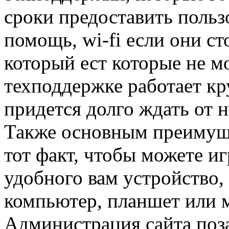
сроки предоставить поль
помощь, wi-fi если они с
который ест которые не м
техподдержке работает кр
придется долго ждать от н
Также основным преимуще
тот факт, чтобы можете и
удобного вам устройство,
компьютер, планшет или 
Администрация сайта поз