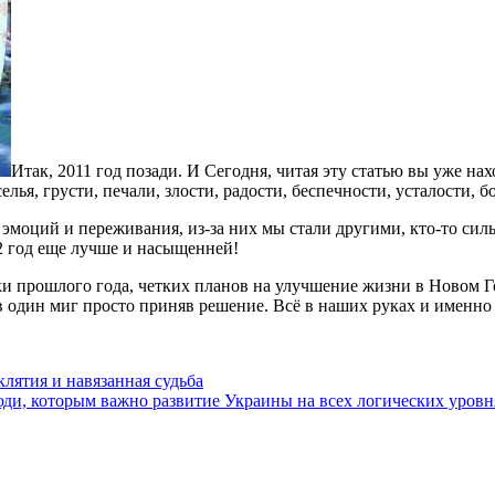
Итак, 2011 год позади. И Сегодня, читая эту статью вы уже на
елья, грусти, печали, злости, радости, беспечности, усталости,
эмоций и переживания, из-за них мы стали другими, кто-то сильне
 год еще лучше и насыщенней!
и прошлого года, четких планов на улучшение жизни в Новом Год
в один миг просто приняв решение. Всё в наших руках и именно
клятия и навязанная судьба
люди, которым важно развитие Украины на всех логических уровн