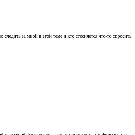
 следить за мной в этой теме и кто стесняется что-то спросить
й культурой. Благодарю за совет посмотреть эти фильмы, как