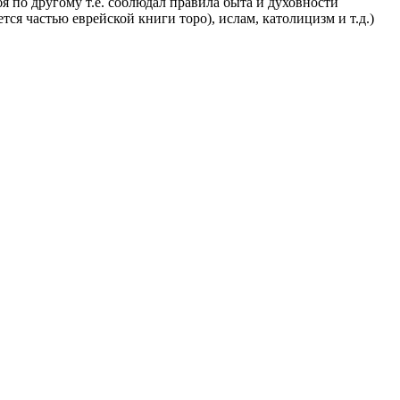
бя по другому т.е. соблюдал правила быта и духовности
ся частью еврейской книги торо), ислам, католицизм и т.д.)