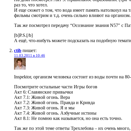
раз то, что хотел.
И еще сюжет о том, что вода имеет память натолкнул на 
фильмы смотрим и т.д. очень сильно влияют на организм.
Так же посмотрел передачу “Осознание знания N57″ с Па
[b]P.S.[/b]
А ещё, что-нибуть можете подсказать на подобную темат
ctib
пишет:
11.03.2011 в 10:46
Inspektor, организм человека состоит из воды почти на 8
Посмотрите остальные части Игры богов
Акт 6: Славянские привычки
Акт 7.1: Живой огонь. Вера
Акт 7.2: Живой огонь. Правда и Кривда
Акт 7.3: Живой огонь. Я и мы
Акт 7.4: Живой огонь. Азбучные истины
Акт 8.1: Не помню как называется, но она есть точно.
Так же по этой теме ответы Трехлебова – их очень много,