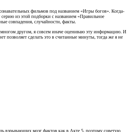
познавательных фильмов под названием «Игры богов». Когда-
у серию из этой подборки с названием «Правильное
сные совпадения, случайности, факты.
и многом другом, я совсем иначе оцениваю эту информацию. И
ет позволяет сделать это в считанные минуты, тогда же я не
толь взрывающих мозг фактов как в Акте 5, поэтому советую