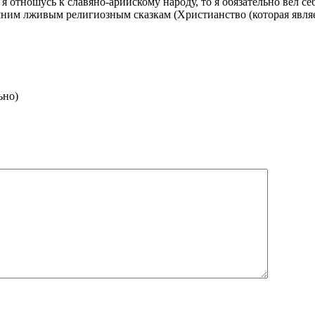
я отношусь к славяно-арийскому народу, то я обязательно вел се
шним лживым религиозным сказкам (Христианство (которая являет
ьно)