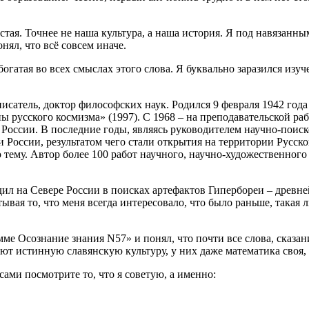
остая. Точнее не наша культура, а наша история. Я под навязанн
нял, что всё совсем иначе.
 богатая во всех смыслах этого слова. Я буквально заразился и
писатель, доктор философских наук. Родился 9 февраля 1942 год
русского космизма» (1997). С 1968 – на преподавательской рабо
России. В последние годы, являясь руководителем научно-поис
 России, результатом чего стали открытия на территории Русск
ему. Автор более 100 работ научного, научно-художественного 
дил на Севере России в поисках артефактов Гипербореи – древне
вая то, что меня всегда интересовало, что было раньше, такая л
е Осознание знания N57» и понял, что почти все слова, сказан
 истинную славянскую культуру, у них даже математика своя, к
сами посмотрите то, что я советую, а именно: