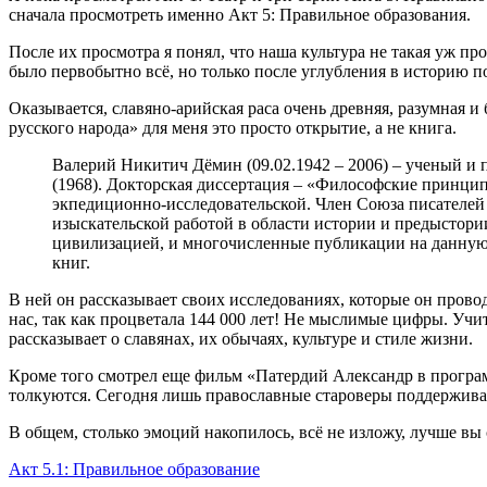
сначала просмотреть именно Акт 5: Правильное образования.
После их просмотра я понял, что наша культура не такая уж пр
было первобытно всё, но только после углубления в историю по
Оказывается, славяно-арийская раса очень древняя, разумная и
русского народа» для меня это просто открытие, а не книга.
Валерий Никитич Дёмин (09.02.1942 – 2006) – ученый и 
(1968). Докторская диссертация – «Философские принципы 
экпедиционно-исследовательской. Член Союза писателей 
изыскательской работой в области истории и предыстории
цивилизацией, и многочисленные публикации на данную т
книг.
В ней он рассказывает своих исследованиях, которые он прово
нас, так как процветала 144 000 лет! Не мыслимые цифры. Учиты
рассказывает о славянах, их обычаях, культуре и стиле жизни.
Кроме того смотрел еще фильм «Патердий Александр в программ
толкуются. Сегодня лишь православные староверы поддерживают
В общем, столько эмоций накопилось, всё не изложу, лучше вы 
Акт 5.1: Правильное образование