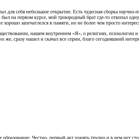
лал для себя небольшое открытие. Есть чудесная сборка научно-
я был на первом курсе, мой троюродный брат где-то откопал одн
не хорошо запечатлелся в памяти, но не более чем просто интере
существовании, нашем внутреннем «Я», о религиях, психологии 
 же, сразу нашел и скачал все серии, благо сегодняшний интерн
е образование. Честно, первый акт понять трудно и в нем нет с