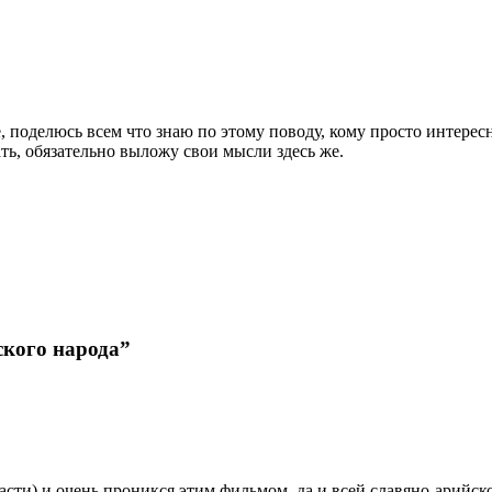
 поделюсь всем что знаю по этому поводу, кому просто интересно
ть, обязательно выложу свои мысли здесь же.
ского народа”
асти) и очень проникся этим фильмом, да и всей славяно-арийско