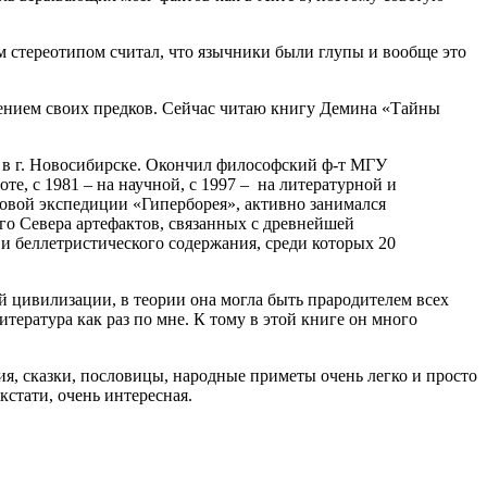
ым стереотипом считал, что язычники были глупы и вообще это
зучением своих предков. Сейчас читаю книгу Демина «Тайны
а в г. Новосибирске. Окончил философский ф-т МГУ
те, с 1981 – на научной, с 1997 – на литературной и
ковой экспедиции «Гиперборея», активно занимался
ого Севера артефактов, связанных с древнейшей
и беллетристического содержания, среди которых 20
й цивилизации, в теории она могла быть прародителем всех
итература как раз по мне. К тому в этой книге он много
ия, сказки, пословицы, народные приметы очень легко и просто
стати, очень интересная.