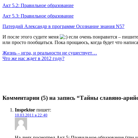
Акт 5.2: Правильное образование
Акт 5.3: Правильное образование
Патердий Александр в программе Осознание знания N57
И после этого судите меня
если очень понравится – пишите,
или просто пообщаться. Пока прощаюсь, когда будет что написа
Жизнь – игра, и реальности не существует…
Что же нас ждет в 2012 году?
Комментарии (5) на запись “Тайны славяно-арий
Inspektor
пишет:
10.03.2011 в 22:40
На днях посмотрел Акт 5: Правильное образование (три ч